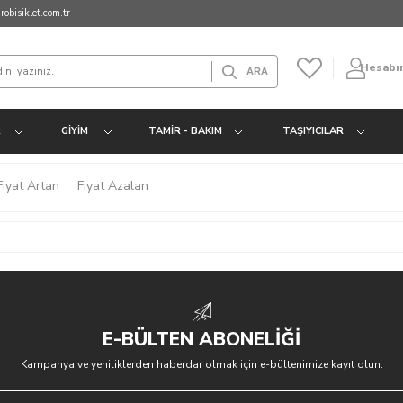
obisiklet.com.tr
Hesabı
R
GIYIM
TAMIR - BAKIM
TAŞIYICILAR
Fiyat Artan
Fiyat Azalan
E-BÜLTEN ABONELİĞİ
Kampanya ve yeniliklerden haberdar olmak için e-bültenimize kayıt olun.