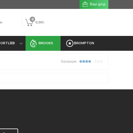
Bayi girişi
0
m
0,00
₺
ORTLIEB
BROOKS
BROMPTON
Görünüm :