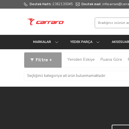
Destek Hattı :
2362130045
Destek mail :
infocarraro@carrar
MARKALAR
YEDEK PARÇA
AKSESUA
Filtre +
Yeniden Eskiye
Puana Göre
Seçtiğiniz kategoriye ait ürün bulunmamaktadır.