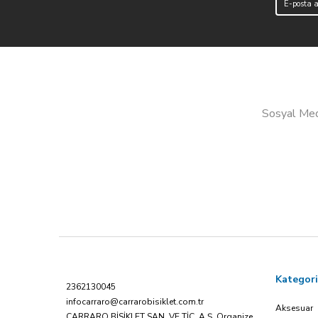
Sosyal Medy
Kategori
2362130045
infocarraro@carrarobisiklet.com.tr
Aksesuar
CARRARO BİSİKLET SAN. VE TİC. A.Ş. Organize