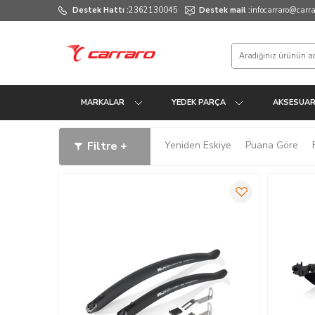
Destek Hattı :
2362130045
Destek mail :
infocarraro@carrar
MARKALAR
YEDEK PARÇA
AKSESUA
Filtre +
Yeniden Eskiye
Puana Göre