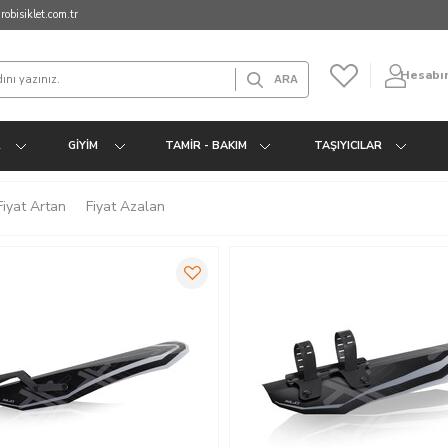
obisiklet.com.tr
Hesabı
R
GIYIM
TAMIR - BAKIM
TAŞIYICILAR
Fiyat Artan
Fiyat Azalan