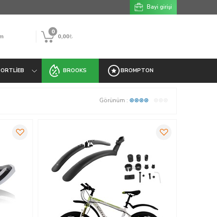
Bayi girişi
0
m
0,00
₺
ORTLIEB
BROOKS
BROMPTON
Görünüm :