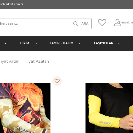
obisiklet.com.tr
Hesabı
R
GIYIM
TAMIR - BAKIM
TAŞIYICILAR
Fiyat Artan
Fiyat Azalan