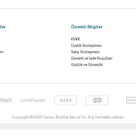
ler
Önemli Bilgiler
KVKK
Üyelik Sözleşmesi
ım
Satış Sözleşmesi
Garanti ve İade Koşulları
Gizlilik ve Güvenlik
Copyright ©2026 Carraro Bisiklet San ve Tic. A.Ş. her hakkı saklıdır.
T
-Soft
E-Ticaret
Sistemleriyle Hazırlanmıştır.