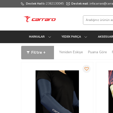
Destek Hattı :
2362130045
Destek mail :
infocarraro@carrar
MARKALAR
YEDEK PARÇA
AKSESUA
Filtre +
Yeniden Eskiye
Puana Göre