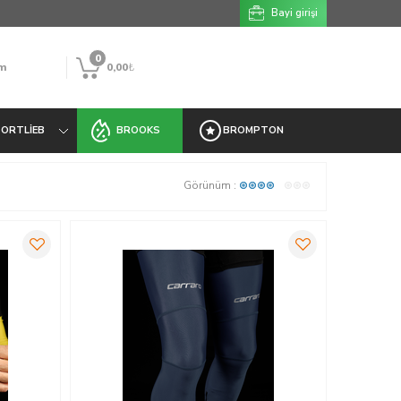
Bayi girişi
0
m
0,00
₺
ORTLIEB
BROOKS
BROMPTON
Görünüm :