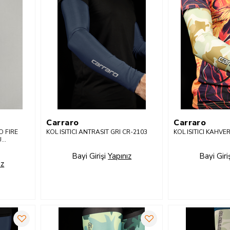
Carraro
Carraro
 FIRE
KOL ISITICI ANTRASIT GRI CR-2103
KOL ISITICI KAHVE
U
Bayi Girişi
Yapınız
Bayi Giri
ız