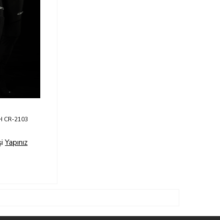
AH CR-2103
şi
Yapınız