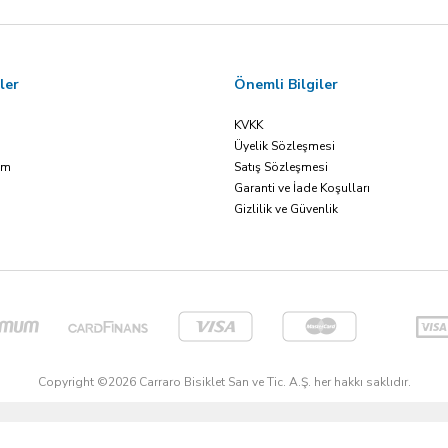
ler
Önemli Bilgiler
KVKK
Üyelik Sözleşmesi
ım
Satış Sözleşmesi
Garanti ve İade Koşulları
Gizlilik ve Güvenlik
Copyright ©2026 Carraro Bisiklet San ve Tic. A.Ş. her hakkı saklıdır.
T
-Soft
E-Ticaret
Sistemleriyle Hazırlanmıştır.