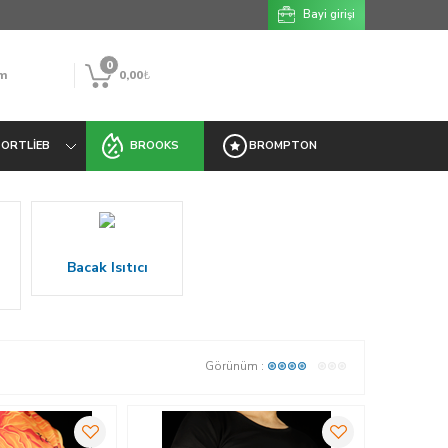
Bayi girişi
0
m
0,00
₺
ORTLIEB
BROOKS
BROMPTON
Bacak Isıtıcı
Görünüm :