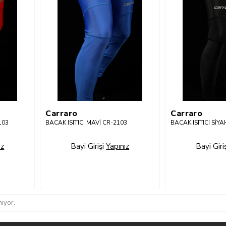
Carraro
Carraro
103
BACAK ISITICI MAVİ CR-2103
BACAK ISITICI SİY
ız
Bayi Girişi
Yapınız
Bayi Giri
iyor.