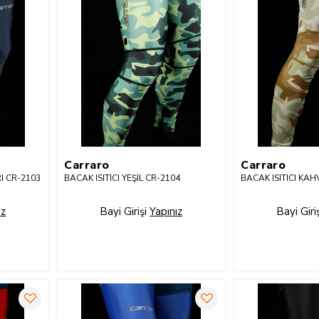
Carraro
Carraro
RI CR-2103
BACAK ISITICI YEŞİL CR-2104
BACAK ISITICI KA
ız
Bayi Girişi
Yapınız
Bayi Giri