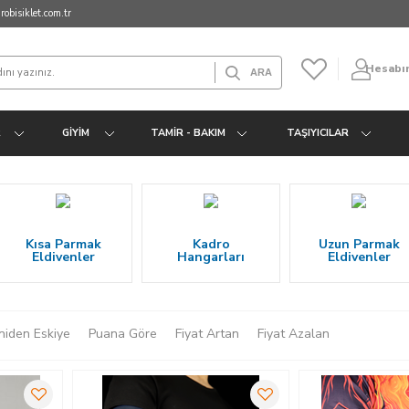
obisiklet.com.tr
Hesabı
R
GIYIM
TAMIR - BAKIM
TAŞIYICILAR
Kısa Parmak
Kadro
Uzun Parmak
Eldivenler
Hangarları
Eldivenler
niden Eskiye
Puana Göre
Fiyat Artan
Fiyat Azalan