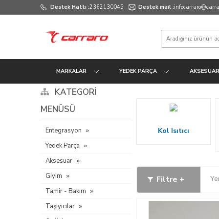
Destek Hattı :
2362130045
Destek mail :
infocarraro@carrar
MARKALAR
YEDEK PARÇA
AKSESUA
KATEGORI
MENÜSÜ
Entegrasyon
Kol Isıtıcı
Yedek Parça
Aksesuar
Giyim
Filtre +
Ye
Tamir - Bakım
Taşıyıcılar