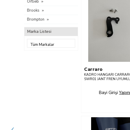
Ortlieb
Brooks
Brompton
Marka Listesi
Carraro
KADRO HANGARI CARRARO
SWR01 JANT FREN UYUML
MODELLER
Bayi Girişi
Yapın