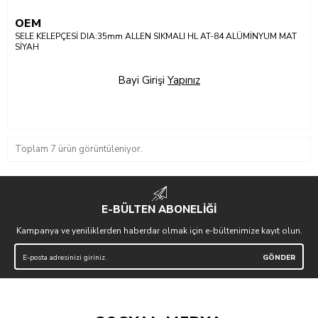
OEM
SELE KELEPÇESİ DIA:35mm ALLEN SIKMALI HL AT-84 ALÜMİNYUM MAT
SİYAH
Bayi Girişi
Yapınız
Toplam 7 ürün görüntüleniyor.
E-BÜLTEN ABONELİĞİ
Kampanya ve yeniliklerden haberdar olmak için e-bültenimize kayıt olun.